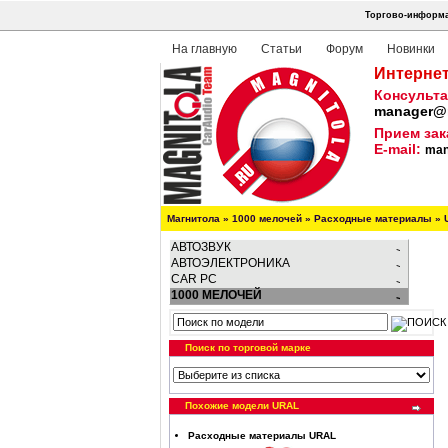
Торгово-информа
На главную
Статьи
Форум
Новинки
Интернет
Консульта
manager@m
Прием зак
E-mail:
man
Магнитола
»
1000 мелочей
»
Расходные материалы
»
АВТОЗВУК
АВТОЭЛЕКТРОНИКА
CAR PC
1000 МЕЛОЧЕЙ
Поиск по торговой марке
Похожие модели URAL
Расходные материалы URAL