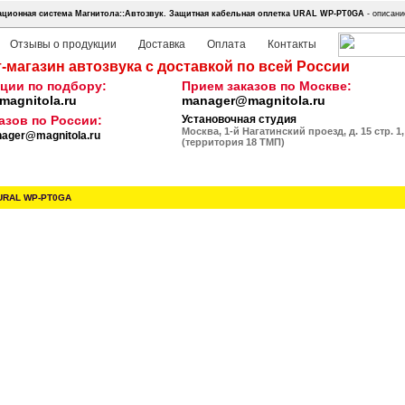
ционная система Магнитола::Автозвук.
Защитная кабельная оплетка URAL WP-PT0GA
- описани
Отзывы о продукции
Доставка
Оплата
Контакты
-магазин автозвука с доставкой по всей России
ции по подбору:
Прием заказов по Москве:
agnitola.ru
manager@magnitola.ru
азов по России:
Установочная студия
Москва, 1-й Нагатинский проезд, д. 15 стр. 1,
ager@magnitola.ru
(территория 18 ТМП)
URAL WP-PT0GA