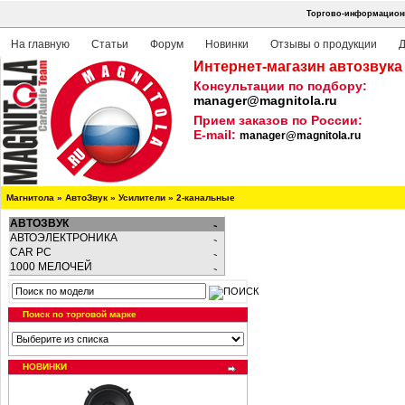
Торгово-информационн
На главную
Статьи
Форум
Новинки
Отзывы о продукции
Д
Интернет-магазин автозвука
Консультации по подбору:
manager@magnitola.ru
Прием заказов по России:
E-mail:
manager@magnitola.ru
Магнитола
»
АвтоЗвук
»
Усилители
»
2-канальные
АВТОЗВУК
АВТОЭЛЕКТРОНИКА
CAR PC
1000 МЕЛОЧЕЙ
Поиск по торговой марке
НОВИНКИ