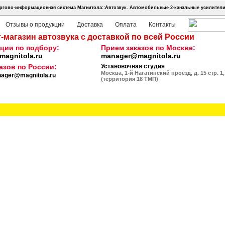
ргово-информационная система Магнитола::Автозвук.
Автомобильные 2-канальные усилител
Отзывы о продукции
Доставка
Оплата
Контакты
-магазин автозвука с доставкой по всей России
ции по подбору:
Прием заказов по Москве:
agnitola.ru
manager@magnitola.ru
азов по России:
Установочная студия
Москва, 1-й Нагатинский проезд, д. 15 стр. 1,
ager@magnitola.ru
(территория 18 ТМП)