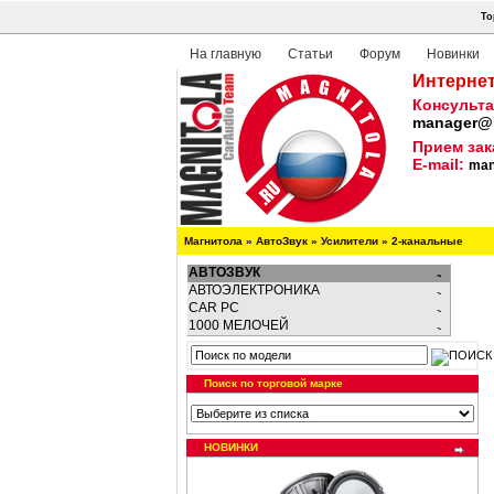
То
На главную
Статьи
Форум
Новинки
Интернет
Консульта
manager@m
Прием зак
E-mail:
man
Магнитола
»
АвтоЗвук
»
Усилители
»
2-канальные
АВТОЗВУК
АВТОЭЛЕКТРОНИКА
CAR PC
1000 МЕЛОЧЕЙ
Поиск по торговой марке
НОВИНКИ