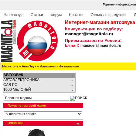
Торгово-информационн
На главную
Статьи
Форум
Новинки
Отзывы о продукции
Д
Интернет-магазин автозвука
Консультации по подбору:
manager@magnitola.ru
Прием заказов по России:
E-mail:
manager@magnitola.ru
Магнитола
»
АвтоЗвук
»
Усилители
»
4-канальные
АВТОЗВУК
АВТОЭЛЕКТРОНИКА
CAR PC
1000 МЕЛОЧЕЙ
Поиск по торговой марке
НОВИНКИ