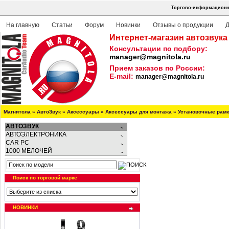
Торгово-информационна
На главную
Статьи
Форум
Новинки
Отзывы о продукции
Д
Интернет-магазин автозвука
Консультации по подбору:
manager@magnitola.ru
Прием заказов по России:
E-mail:
manager@magnitola.ru
Магнитола
»
АвтоЗвук
»
Аксессуары
»
Аксессуары для монтажа
»
Установочные рам
АВТОЗВУК
АВТОЭЛЕКТРОНИКА
CAR PC
1000 МЕЛОЧЕЙ
Поиск по торговой марке
НОВИНКИ