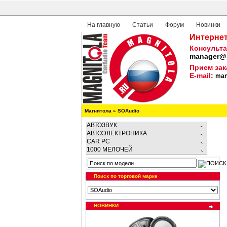
На главную
Статьи
Форум
Новинки
Интернет
Консульта
manager@m
Прием зак
E-mail:
man
Магнитола
»
SOAudio
АВТОЗВУК
АВТОЭЛЕКТРОНИКА
CAR PC
1000 МЕЛОЧЕЙ
Поиск по торговой марке
НОВИНКИ