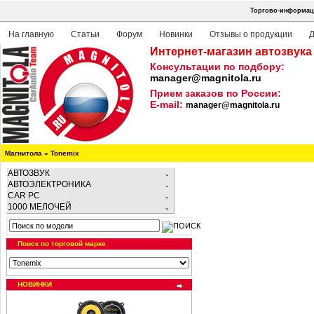
Торгово-информаци
На главную
Статьи
Форум
Новинки
Отзывы о продукции
Д
Интернет-магазин автозвука
Консультации по подбору:
manager@magnitola.ru
Прием заказов по России:
E-mail:
manager@magnitola.ru
Магнитола
»
Tonemix
АВТОЗВУК
АВТОЭЛЕКТРОНИКА
CAR PC
1000 МЕЛОЧЕЙ
Поиск по торговой марке
НОВИНКИ