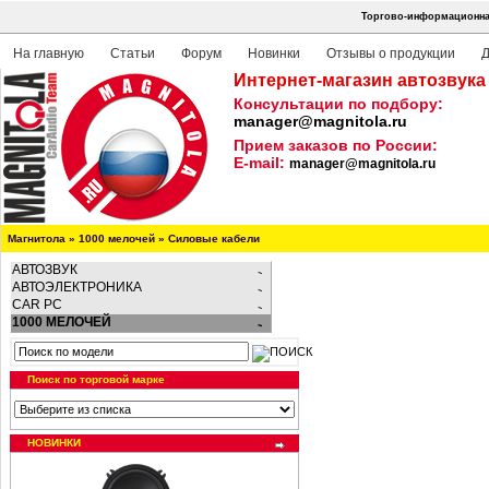
Торгово-информационная
На главную
Статьи
Форум
Новинки
Отзывы о продукции
Д
Интернет-магазин автозвука
Консультации по подбору:
manager@magnitola.ru
Прием заказов по России:
E-mail:
manager@magnitola.ru
Магнитола
»
1000 мелочей
»
Силовые кабели
АВТОЗВУК
АВТОЭЛЕКТРОНИКА
CAR PC
1000 МЕЛОЧЕЙ
Поиск по торговой марке
НОВИНКИ