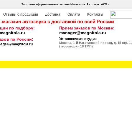
Торгово-информационная система Магнитола::Автозвук.
ACV
- .
Отзывы о продукции
Доставка
Оплата
Контакты
-магазин автозвука с доставкой по всей России
ции по подбору:
Прием заказов по Москве:
agnitola.ru
manager@magnitola.ru
азов по России:
Установочная студия
Москва, 1-й Нагатинский проезд, д. 15 стр. 1,
ager@magnitola.ru
(территория 18 ТМП)