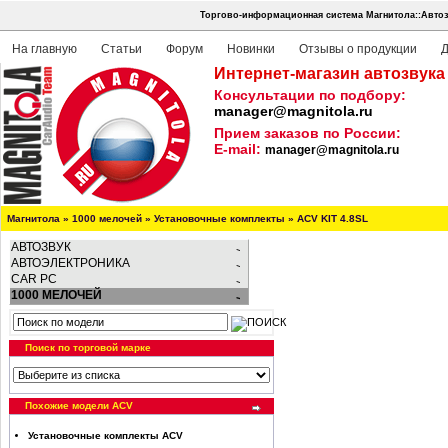
Торгово-информационная система Магнитола::Автоз
На главную
Статьи
Форум
Новинки
Отзывы о продукции
Д
Интернет-магазин автозвука
Консультации по подбору:
manager@magnitola.ru
Прием заказов по России:
E-mail:
manager@magnitola.ru
Магнитола
»
1000 мелочей
»
Установочные комплекты
»
ACV KIT 4.8SL
АВТОЗВУК
АВТОЭЛЕКТРОНИКА
CAR PC
1000 МЕЛОЧЕЙ
Поиск по торговой марке
Похожие модели ACV
Установочные комплекты ACV