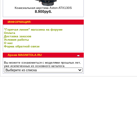
Коаксиальная акустика Axton ATX130S
8.900руб.
ИНФОРМАЦИЯ:
"Горячая линия" магазина на форуме
Оплата
Доставка заказов
Условия работы
О нас
Форма обратной связи
Архив MAGNITOLA.RU
Вы можете ознакомиться с моделями прошлых лет,
уже исключенных из основного каталога