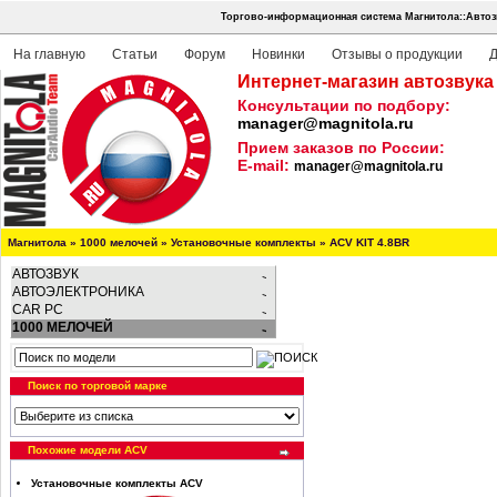
Торгово-информационная система Магнитола::Автоз
На главную
Статьи
Форум
Новинки
Отзывы о продукции
Д
Интернет-магазин автозвука
Консультации по подбору:
manager@magnitola.ru
Прием заказов по России:
E-mail:
manager@magnitola.ru
Магнитола
»
1000 мелочей
»
Установочные комплекты
»
ACV KIT 4.8BR
АВТОЗВУК
АВТОЭЛЕКТРОНИКА
CAR PC
1000 МЕЛОЧЕЙ
Поиск по торговой марке
Похожие модели ACV
Установочные комплекты ACV