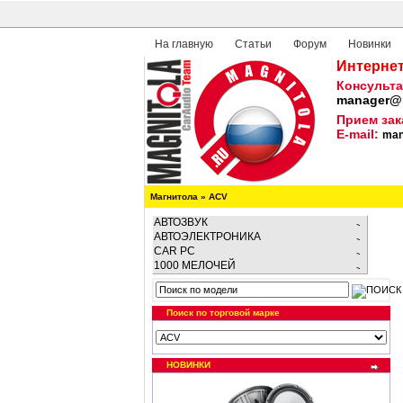
На главную
Статьи
Форум
Новинки
Интернет
Консульта
manager@m
Прием зак
E-mail:
man
Магнитола
»
ACV
АВТОЗВУК
АВТОЭЛЕКТРОНИКА
CAR PC
1000 МЕЛОЧЕЙ
Поиск по торговой марке
НОВИНКИ