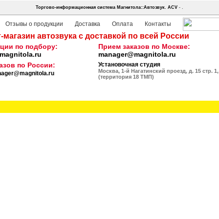
Торгово-информационная система Магнитола::Автозвук.
ACV
- .
Отзывы о продукции
Доставка
Оплата
Контакты
-магазин автозвука с доставкой по всей России
ции по подбору:
Прием заказов по Москве:
agnitola.ru
manager@magnitola.ru
азов по России:
Установочная студия
Москва, 1-й Нагатинский проезд, д. 15 стр. 1,
ager@magnitola.ru
(территория 18 ТМП)