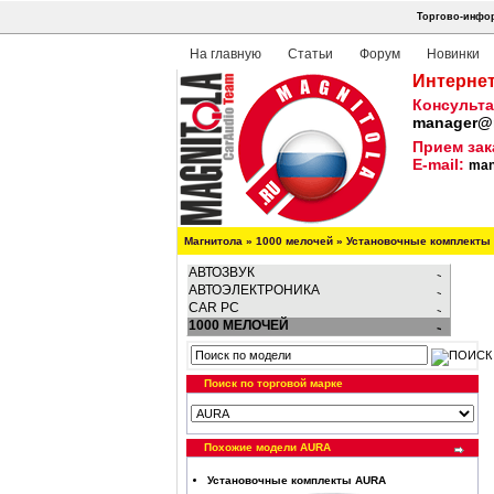
Торгово-инфор
На главную
Статьи
Форум
Новинки
Интернет
Консульта
manager@m
Прием зак
E-mail:
man
Магнитола
»
1000 мелочей
»
Установочные комплекты
АВТОЗВУК
АВТОЭЛЕКТРОНИКА
CAR PC
1000 МЕЛОЧЕЙ
Поиск по торговой марке
Похожие модели AURA
Установочные комплекты AURA