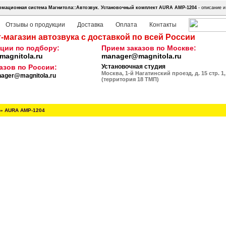
мационная система Магнитола::Автозвук.
Установочный комплект AURA AMP-1204
- описание и
Отзывы о продукции
Доставка
Оплата
Контакты
-магазин автозвука с доставкой по всей России
ции по подбору:
Прием заказов по Москве:
agnitola.ru
manager@magnitola.ru
азов по России:
Установочная студия
Москва, 1-й Нагатинский проезд, д. 15 стр. 1,
ager@magnitola.ru
(территория 18 ТМП)
»
AURA AMP-1204