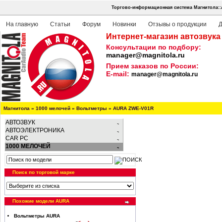
Торгово-информационная система Магнитола::
На главную
Статьи
Форум
Новинки
Отзывы о продукции
Д
Интернет-магазин автозвука
Консультации по подбору:
manager@magnitola.ru
Прием заказов по России:
E-mail:
manager@magnitola.ru
Магнитола
»
1000 мелочей
»
Вольтметры
»
AURA ZWE-V01R
АВТОЗВУК
АВТОЭЛЕКТРОНИКА
CAR PC
1000 МЕЛОЧЕЙ
Поиск по торговой марке
Похожие модели AURA
Вольтметры AURA