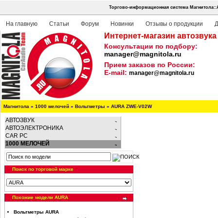
Торгово-информационная система Магнитола::
На главную
Статьи
Форум
Новинки
Отзывы о продукции
Д
Интернет-магазин автозвука
Консультации по подбору:
manager@magnitola.ru
Прием заказов по России:
E-mail:
manager@magnitola.ru
Магнитола
»
1000 мелочей
»
Вольтметры
»
AURA ZWE-V02W
АВТОЗВУК
АВТОЭЛЕКТРОНИКА
CAR PC
1000 МЕЛОЧЕЙ
Поиск по торговой марке
Похожие модели AURA
Вольтметры AURA