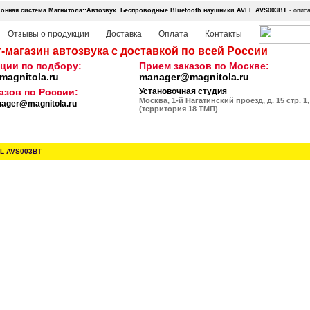
нная система Магнитола::Автозвук.
Беспроводные Bluetooth наушники AVEL AVS003BT
- описа
Отзывы о продукции
Доставка
Оплата
Контакты
-магазин автозвука с доставкой по всей России
ции по подбору:
Прием заказов по Москве:
agnitola.ru
manager@magnitola.ru
азов по России:
Установочная студия
Москва, 1-й Нагатинский проезд, д. 15 стр. 1,
ager@magnitola.ru
(территория 18 ТМП)
L AVS003BT