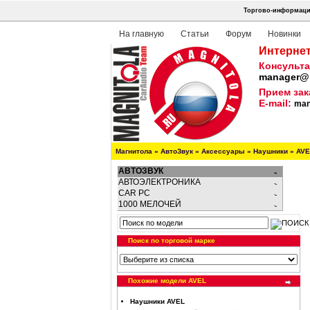
Торгово-информацио
На главную
Статьи
Форум
Новинки
Интернет
Консульта
manager@m
Прием зак
E-mail:
man
Магнитола
»
АвтоЗвук
»
Аксессуары
»
Наушники
»
AVE
АВТОЗВУК
АВТОЭЛЕКТРОНИКА
CAR PC
1000 МЕЛОЧЕЙ
Поиск по торговой марке
Похожие модели AVEL
Наушники AVEL