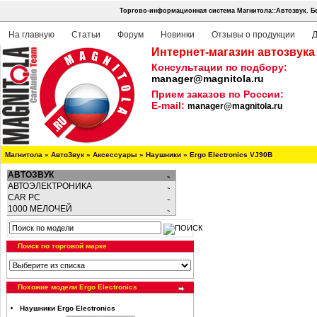
Торгово-информационная система Магнитола::Автозвук.
Б
На главную
Статьи
Форум
Новинки
Отзывы о продукции
Д
Интернет-магазин автозвука
Консультации по подбору:
manager@magnitola.ru
Прием заказов по России:
E-mail:
manager@magnitola.ru
Магнитола
»
АвтоЗвук
»
Аксессуары
»
Наушники
»
Ergo Electronics VJ90B
АВТОЗВУК
АВТОЭЛЕКТРОНИКА
CAR PC
1000 МЕЛОЧЕЙ
Поиск по торговой марке
Похожие модели Ergo Electronics
Наушники Ergo Electronics