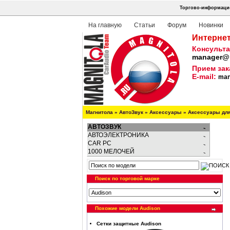
Торгово-информацио
На главную
Статьи
Форум
Новинки
Интернет
Консульта
manager@m
Прием зак
E-mail:
man
Магнитола
»
АвтоЗвук
»
Аксессуары
»
Аксессуары дл
АВТОЗВУК
АВТОЭЛЕКТРОНИКА
CAR PC
1000 МЕЛОЧЕЙ
Поиск по торговой марке
Похожие модели Audison
Сетки защитные Audison