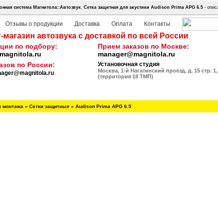
нная система Магнитола::Автозвук.
Сетка защитная для акустики Audison Prima APG 6.5
- опис
Отзывы о продукции
Доставка
Оплата
Контакты
-магазин автозвука с доставкой по всей России
ции по подбору:
Прием заказов по Москве:
agnitola.ru
manager@magnitola.ru
азов по России:
Установочная студия
Москва, 1-й Нагатинский проезд, д. 15 стр. 1,
ager@magnitola.ru
(территория 18 ТМП)
я монтажа
»
Сетки защитные
»
Audison Prima APG 6.5