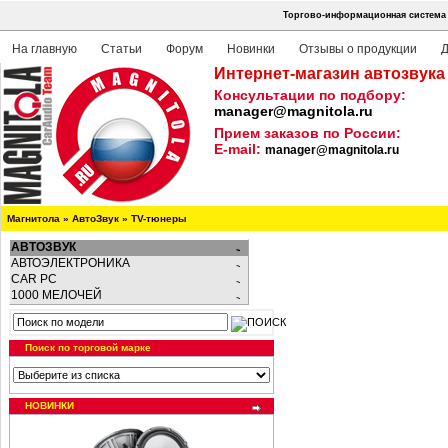
Торгово-информационная система 
На главную
Статьи
Форум
Новинки
Отзывы о продукции
Д
Интернет-магазин автозвука
Консультации по подбору:
manager@magnitola.ru
Прием заказов по России:
E-mail:
manager@magnitola.ru
Магнитола
»
АвтоЗвук
»
TV-тюнеры
АВТОЗВУК
АВТОЭЛЕКТРОНИКА
CAR PC
1000 МЕЛОЧЕЙ
Поиск по торговой марке
НОВИНКИ