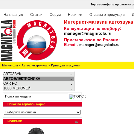
Торгово-информационная сист
На главную
Статьи
Форум
Новинки
Отзывы о продукции
Д
Интернет-магазин автозвука
Консультации по подбору:
manager@magnitola.ru
Прием заказов по России:
E-mail:
manager@magnitola.ru
Магнитола
»
Автоэлектроника
»
Приводы и модули
АВТОЗВУК
АВТОЭЛЕКТРОНИКА
CAR PC
1000 МЕЛОЧЕЙ
Поиск по торговой марке
НОВИНКИ