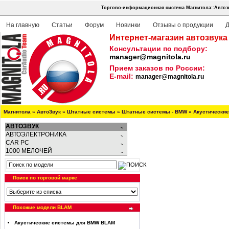
Торгово-информационная система Магнитола::Автоз
На главную
Статьи
Форум
Новинки
Отзывы о продукции
Д
Интернет-магазин автозвука
Консультации по подбору:
manager@magnitola.ru
Прием заказов по России:
E-mail:
manager@magnitola.ru
Магнитола
»
АвтоЗвук
»
Штатные системы
»
Штатные системы - BMW
»
Акустически
АВТОЗВУК
АВТОЭЛЕКТРОНИКА
CAR PC
1000 МЕЛОЧЕЙ
Поиск по торговой марке
Похожие модели BLAM
Акустические системы для BMW BLAM