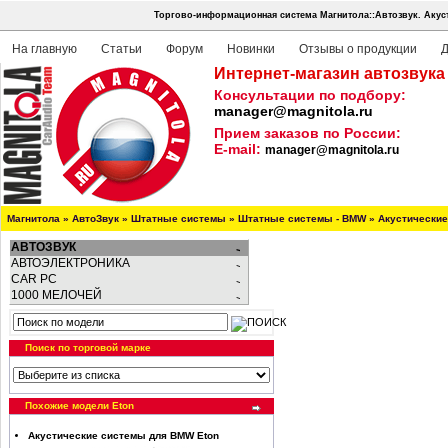
Торгово-информационная система Магнитола::Автозвук.
Акус
На главную
Статьи
Форум
Новинки
Отзывы о продукции
Д
Интернет-магазин автозвука
Консультации по подбору:
manager@magnitola.ru
Прием заказов по России:
E-mail:
manager@magnitola.ru
Магнитола
»
АвтоЗвук
»
Штатные системы
»
Штатные системы - BMW
»
Акустически
АВТОЗВУК
АВТОЭЛЕКТРОНИКА
CAR PC
1000 МЕЛОЧЕЙ
Поиск по торговой марке
Похожие модели Eton
Акустические системы для BMW Eton