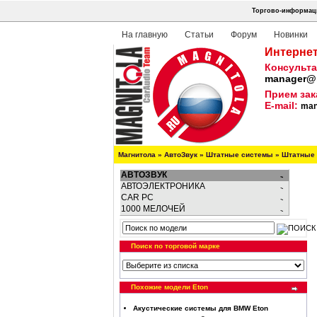
Торгово-информаци
На главную
Статьи
Форум
Новинки
Интернет
Консульта
manager@m
Прием зак
E-mail:
man
Магнитола
»
АвтоЗвук
»
Штатные системы
»
Штатные 
АВТОЗВУК
АВТОЭЛЕКТРОНИКА
CAR PC
1000 МЕЛОЧЕЙ
Поиск по торговой марке
Похожие модели Eton
Акустические системы для BMW Eton