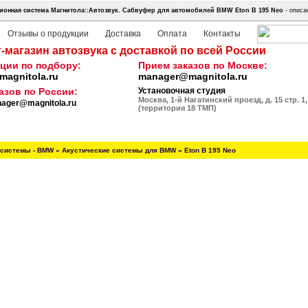
онная система Магнитола::Автозвук.
Сабвуфер для автомобилей BMW Eton B 195 Neo
- описа
Отзывы о продукции
Доставка
Оплата
Контакты
-магазин автозвука с доставкой по всей России
ции по подбору:
Прием заказов по Москве:
agnitola.ru
manager@magnitola.ru
азов по России:
Установочная студия
Москва, 1-й Нагатинский проезд, д. 15 стр. 1,
ager@magnitola.ru
(территория 18 ТМП)
системы - BMW
»
Акустические системы для BMW
»
Eton B 195 Neo