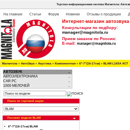
Торгово-информационная система Магнитола::Автозв
На главную
Статьи
Форум
Новинки
Отзывы о продукции
Д
Интернет-магазин автозвука
Консультации по подбору:
manager@magnitola.ru
Прием заказов по России:
E-mail:
manager@magnitola.ru
Магнитола
»
АвтоЗвук
»
Акустика
»
Компонентная
»
6"-7"(16-17см)
»
BLAM L165A ACT
АВТОЗВУК
АВТОЭЛЕКТРОНИКА
CAR PC
1000 МЕЛОЧЕЙ
Поиск по торговой марке
Похожие модели BLAM
6"-7"(16-17см) BLAM