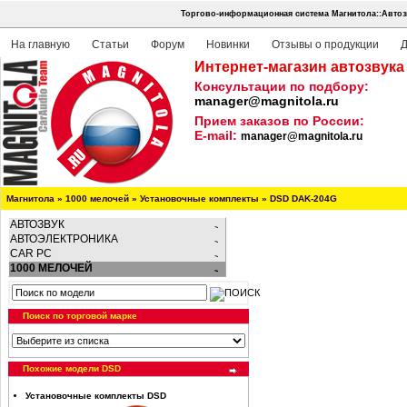
Торгово-информационная система Магнитола::Автоз
На главную
Статьи
Форум
Новинки
Отзывы о продукции
Д
Интернет-магазин автозвука
Консультации по подбору:
manager@magnitola.ru
Прием заказов по России:
E-mail:
manager@magnitola.ru
Магнитола
»
1000 мелочей
»
Установочные комплекты
»
DSD DAK-204G
АВТОЗВУК
АВТОЭЛЕКТРОНИКА
CAR PC
1000 МЕЛОЧЕЙ
Поиск по торговой марке
Похожие модели DSD
Установочные комплекты DSD