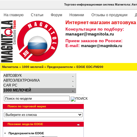
Торгово-информационная система Магнитола::Авт
На главную
Статьи
Форум
Новинки
Отзывы о продукции
Д
Интернет-магазин автозвука
Консультации по подбору:
manager@magnitola.ru
Прием заказов по России:
E-mail:
manager@magnitola.ru
Магнитола
»
1000 мелочей
»
Предохранители
»
EDGE EDC-FM200
АВТОЗВУК
АВТОЭЛЕКТРОНИКА
CAR PC
1000 МЕЛОЧЕЙ
Поиск по торговой марке
Похожие модели EDGE
Предохранители EDGE