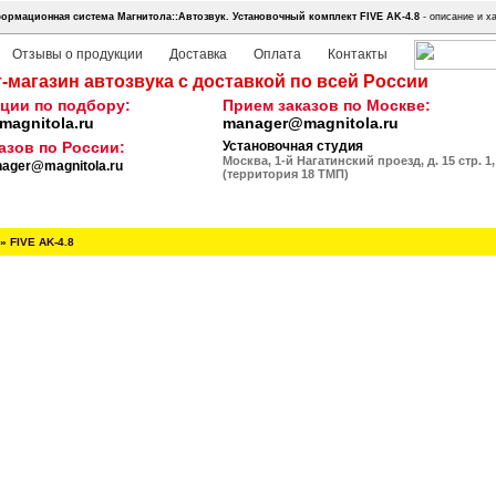
ормационная система Магнитола::Автозвук.
Установочный комплект FIVE AK-4.8
- описание и х
Отзывы о продукции
Доставка
Оплата
Контакты
-магазин автозвука с доставкой по всей России
ции по подбору:
Прием заказов по Москве:
agnitola.ru
manager@magnitola.ru
азов по России:
Установочная студия
Москва, 1-й Нагатинский проезд, д. 15 стр. 1,
ager@magnitola.ru
(территория 18 ТМП)
»
FIVE AK-4.8