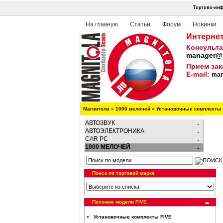
Торгово-инф
На главную
Статьи
Форум
Новинки
Интернет
Консульта
manager@m
Прием зак
E-mail:
man
Магнитола
»
1000 мелочей
»
Установочные комплекты
АВТОЗВУК
АВТОЭЛЕКТРОНИКА
CAR PC
1000 МЕЛОЧЕЙ
Поиск по торговой марке
Похожие модели FIVE
Установочные комплекты FIVE