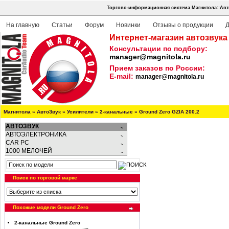
Торгово-информационная система Магнитола::Авт
На главную
Статьи
Форум
Новинки
Отзывы о продукции
Д
Интернет-магазин автозвука
Консультации по подбору:
manager@magnitola.ru
Прием заказов по России:
E-mail:
manager@magnitola.ru
Магнитола
»
АвтоЗвук
»
Усилители
»
2-канальные
»
Ground Zero GZIA 200.2
АВТОЗВУК
АВТОЭЛЕКТРОНИКА
CAR PC
1000 МЕЛОЧЕЙ
Поиск по торговой марке
Похожие модели Ground Zero
2-канальные Ground Zero