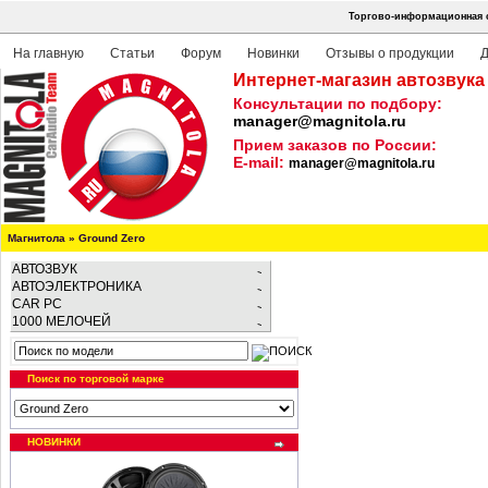
Торгово-информационная с
На главную
Статьи
Форум
Новинки
Отзывы о продукции
Д
Интернет-магазин автозвука
Консультации по подбору:
manager@magnitola.ru
Прием заказов по России:
E-mail:
manager@magnitola.ru
Магнитола
»
Ground Zero
АВТОЗВУК
АВТОЭЛЕКТРОНИКА
CAR PC
1000 МЕЛОЧЕЙ
Поиск по торговой марке
НОВИНКИ