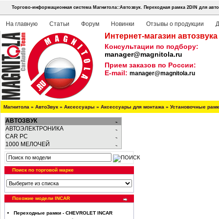
Торгово-информационная система Магнитола::Автозвук.
Переходная рамка 2DIN для авто
На главную
Статьи
Форум
Новинки
Отзывы о продукции
Д
Интернет-магазин автозвука
Консультации по подбору:
manager@magnitola.ru
Прием заказов по России:
E-mail:
manager@magnitola.ru
Магнитола
»
АвтоЗвук
»
Аксессуары
»
Аксессуары для монтажа
»
Установочные рам
АВТОЗВУК
АВТОЭЛЕКТРОНИКА
CAR PC
1000 МЕЛОЧЕЙ
Поиск по торговой марке
Похожие модели INCAR
Переходные рамки - CHEVROLET INCAR