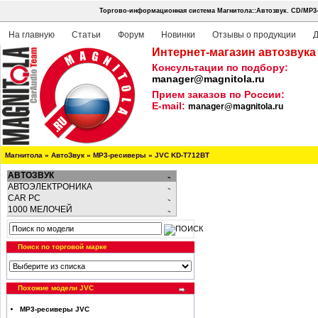
Торгово-информационная система Магнитола::Автозвук.
CD/MP3-
На главную
Статьи
Форум
Новинки
Отзывы о продукции
Д
Интернет-магазин автозвука
Консультации по подбору:
manager@magnitola.ru
Прием заказов по России:
E-mail:
manager@magnitola.ru
Магнитола
»
АвтоЗвук
»
MP3-ресиверы
»
JVC KD-T712BT
АВТОЗВУК
АВТОЭЛЕКТРОНИКА
CAR PC
1000 МЕЛОЧЕЙ
Поиск по торговой марке
Похожие модели JVC
MP3-ресиверы JVC