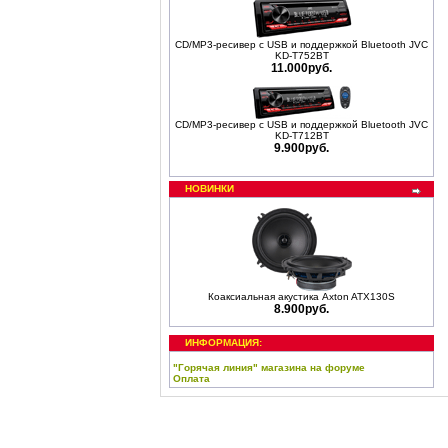
CD/MP3-ресивер с USB и поддержкой Bluetooth JVC
KD-T752BT
11.000руб.
CD/MP3-ресивер с USB и поддержкой Bluetooth JVC
KD-T712BT
9.900руб.
НОВИНКИ
Коаксиальная акустика Axton ATX130S
8.900руб.
ИНФОРМАЦИЯ:
"Горячая линия" магазина на форуме
Оплата