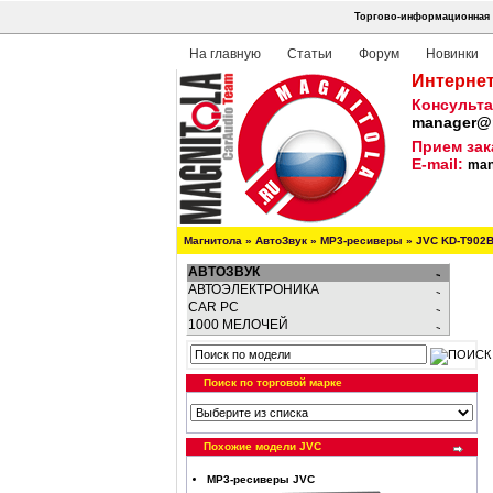
Торгово-информационная с
На главную
Статьи
Форум
Новинки
Интернет
Консульта
manager@m
Прием зак
E-mail:
man
Магнитола
»
АвтоЗвук
»
MP3-ресиверы
»
JVC KD-T902
АВТОЗВУК
АВТОЭЛЕКТРОНИКА
CAR PC
1000 МЕЛОЧЕЙ
Поиск по торговой марке
Похожие модели JVC
MP3-ресиверы JVC