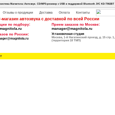
истема Магнитола::Автозвук.
CD/MP3-ресивер с USB и поддержкой Bluetooth JVC KD-T902BT
Отзывы о продукции
Доставка
Оплата
Контакты
-магазин автозвука с доставкой по всей России
ции по подбору:
Прием заказов по Москве:
agnitola.ru
manager@magnitola.ru
азов по России:
Установочная студия
Москва, 1-й Нагатинский проезд, д. 15 стр. 1,
ager@magnitola.ru
(территория 18 ТМП)
BT