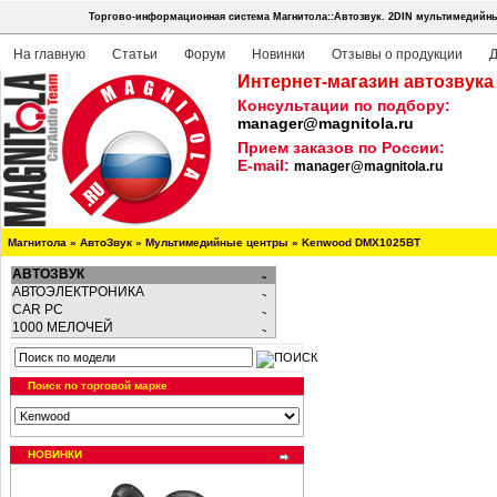
Торгово-информационная система Магнитола::Автозвук.
2DIN мультимедийны
На главную
Статьи
Форум
Новинки
Отзывы о продукции
Д
Интернет-магазин автозвука
Консультации по подбору:
manager@magnitola.ru
Прием заказов по России:
E-mail:
manager@magnitola.ru
Магнитола
»
АвтоЗвук
»
Мультимедийные центры
»
Kenwood DMX1025BT
АВТОЗВУК
АВТОЭЛЕКТРОНИКА
CAR PC
1000 МЕЛОЧЕЙ
Поиск по торговой марке
НОВИНКИ