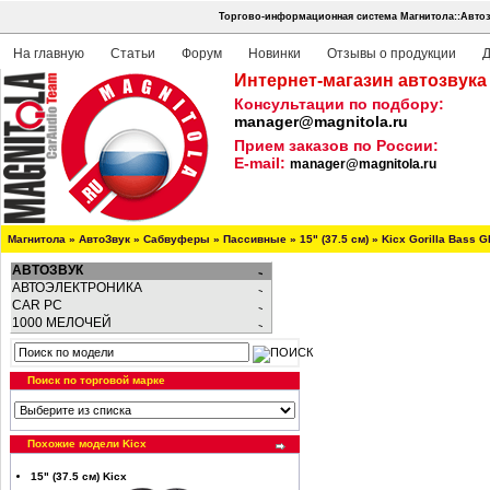
Торгово-информационная система Магнитола::Автоз
На главную
Статьи
Форум
Новинки
Отзывы о продукции
Д
Интернет-магазин автозвука
Консультации по подбору:
manager@magnitola.ru
Прием заказов по России:
E-mail:
manager@magnitola.ru
Магнитола
»
АвтоЗвук
»
Сабвуферы
»
Пассивные
»
15" (37.5 см)
»
Kicx Gorilla Bass 
АВТОЗВУК
АВТОЭЛЕКТРОНИКА
CAR PC
1000 МЕЛОЧЕЙ
Поиск по торговой марке
Похожие модели Kicx
15" (37.5 см) Kicx