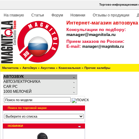
Торгово-информационная с
На главную
Статьи
Форум
Новинки
Отзывы о продукции
Д
Интернет-магазин автозвука
Консультации по подбору:
manager@magnitola.ru
Прием заказов по России:
E-mail:
manager@magnitola.ru
Магнитола
»
АвтоЗвук
»
Акустика
»
Коаксиальная
»
Прочие калибры
АВТОЗВУК
АВТОЭЛЕКТРОНИКА
CAR PC
1000 МЕЛОЧЕЙ
Поиск по торговой марке
НОВИНКИ