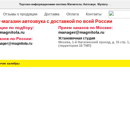
Торгово-информационная система Магнитола::Автозвук.
Mystery
- .
Отзывы о продукции
Доставка
Оплата
Контакты
-магазин автозвука с доставкой по всей России
ции по подбору:
Прием заказов по Москве:
agnitola.ru
manager@magnitola.ru
азов по России:
Установочная студия
Москва, 1-й Нагатинский проезд, д. 15 стр. 1,
ager@magnitola.ru
(территория 18 ТМП)
очие калибры