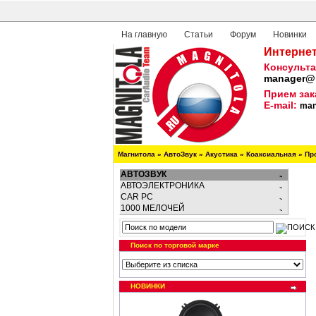
На главную
Статьи
Форум
Новинки
Интернет
Консульта
manager@m
Прием зак
E-mail:
man
Магнитола
»
АвтоЗвук
»
Акустика
»
Коаксиальная
»
Пр
АВТОЗВУК
АВТОЭЛЕКТРОНИКА
CAR PC
1000 МЕЛОЧЕЙ
Поиск по торговой марке
НОВИНКИ