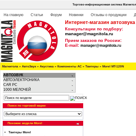
Торгово-информационная система Магнитола
На главную
Статьи
Форум
Новинки
Отзывы о продукции
Д
Интернет-магазин автозвука
Консультации по подбору:
manager@magnitola.ru
Прием заказов по России:
E-mail:
manager@magnitola.ru
Магнитола
»
АвтоЗвук
»
Акустика
»
Компоненты АС
»
Твитеры
»
Morel MT-120N
АВТОЗВУК
АВТОЭЛЕКТРОНИКА
CAR PC
1000 МЕЛОЧЕЙ
Поиск по торговой марке
Похожие модели Morel
Твитеры Morel