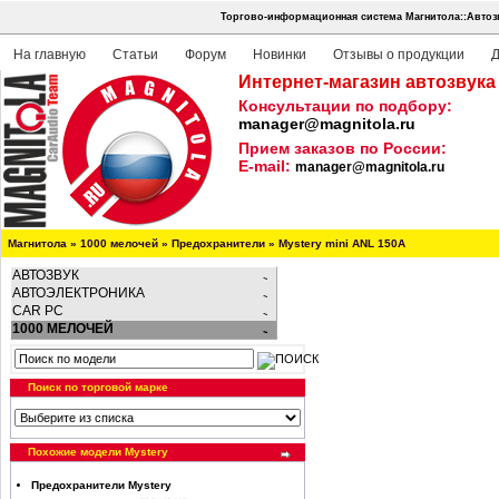
Торгово-информационная система Магнитола::Автоз
На главную
Статьи
Форум
Новинки
Отзывы о продукции
Д
Интернет-магазин автозвука
Консультации по подбору:
manager@magnitola.ru
Прием заказов по России:
E-mail:
manager@magnitola.ru
Магнитола
»
1000 мелочей
»
Предохранители
»
Mystery mini ANL 150A
АВТОЗВУК
АВТОЭЛЕКТРОНИКА
CAR PC
1000 МЕЛОЧЕЙ
Поиск по торговой марке
Похожие модели Mystery
Предохранители Mystery