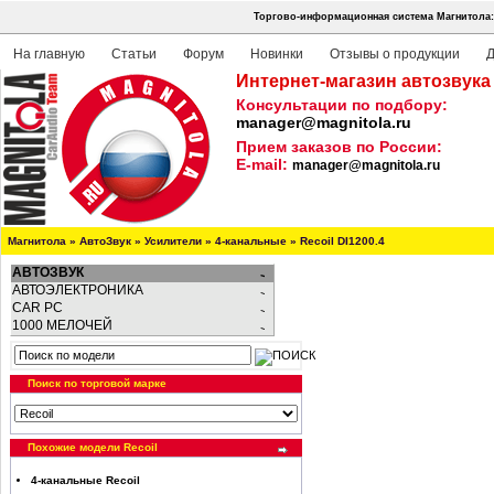
Торгово-информационная система Магнитола:
На главную
Статьи
Форум
Новинки
Отзывы о продукции
Д
Интернет-магазин автозвука
Консультации по подбору:
manager@magnitola.ru
Прием заказов по России:
E-mail:
manager@magnitola.ru
Магнитола
»
АвтоЗвук
»
Усилители
»
4-канальные
»
Recoil DI1200.4
АВТОЗВУК
АВТОЭЛЕКТРОНИКА
CAR PC
1000 МЕЛОЧЕЙ
Поиск по торговой марке
Похожие модели Recoil
4-канальные Recoil