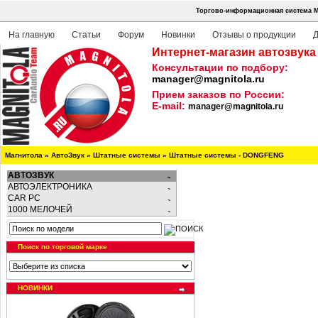
Торгово-информационная система М
На главную
Статьи
Форум
Новинки
Отзывы о продукции
Д
Интернет-магазин автозвука
Консультации по подбору:
manager@magnitola.ru
Прием заказов по России:
E-mail:
manager@magnitola.ru
Магнитола
»
АвтоЗвук
»
Штатные системы
»
Штатные системы - DONGFENG
АВТОЗВУК
АВТОЭЛЕКТРОНИКА
CAR PC
1000 МЕЛОЧЕЙ
Поиск по торговой марке
НОВИНКИ