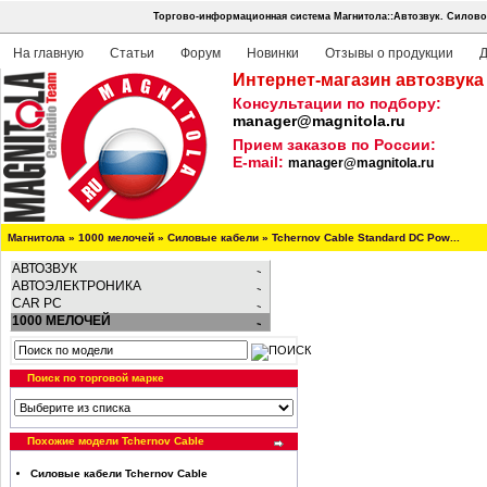
Торгово-информационная система Магнитола::Автозвук.
Силовой
На главную
Статьи
Форум
Новинки
Отзывы о продукции
Д
Интернет-магазин автозвука
Консультации по подбору:
manager@magnitola.ru
Прием заказов по России:
E-mail:
manager@magnitola.ru
Магнитола
»
1000 мелочей
»
Силовые кабели
»
Tchernov Cable Standard DC Pow...
АВТОЗВУК
АВТОЭЛЕКТРОНИКА
CAR PC
1000 МЕЛОЧЕЙ
Поиск по торговой марке
Похожие модели Tchernov Cable
Силовые кабели Tchernov Cable