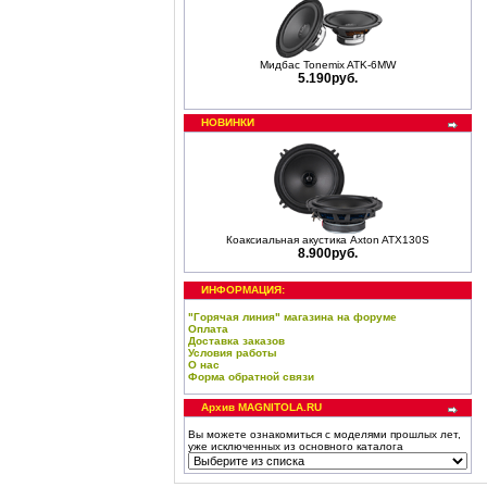
Мидбас Tonemix ATK-6MW
5.190руб.
НОВИНКИ
Коаксиальная акустика Axton ATX130S
8.900руб.
ИНФОРМАЦИЯ:
"Горячая линия" магазина на форуме
Оплата
Доставка заказов
Условия работы
О нас
Форма обратной связи
Архив MAGNITOLA.RU
Вы можете ознакомиться с моделями прошлых лет,
уже исключенных из основного каталога