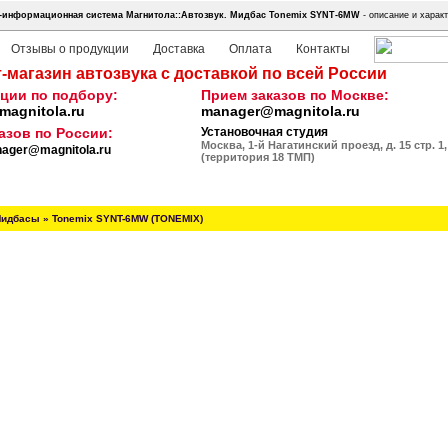
-информационная система Магнитола::Автозвук.
Мидбас Tonemix SYNT-6MW
- описание и характ
Отзывы о продукции
Доставка
Оплата
Контакты
-магазин автозвука с доставкой по всей России
ции по подбору:
Прием заказов по Москве:
agnitola.ru
manager@magnitola.ru
азов по России:
Установочная студия
Москва, 1-й Нагатинский проезд, д. 15 стр. 1,
ager@magnitola.ru
(территория 18 ТМП)
идбасы
»
Tonemix SYNT-6MW (TONEMIX)