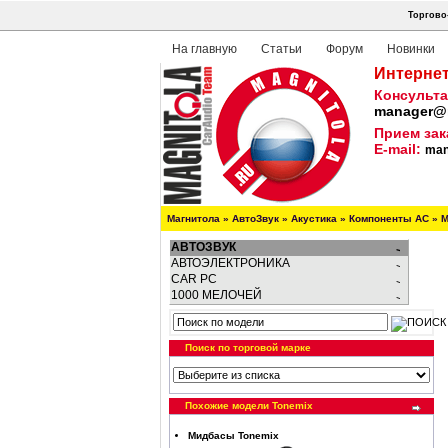
Торгово
На главную
Статьи
Форум
Новинки
Интернет
Консульта
manager@m
Прием зак
E-mail:
man
Магнитола
»
АвтоЗвук
»
Акустика
»
Компоненты АС
»
М
АВТОЗВУК
АВТОЭЛЕКТРОНИКА
CAR PC
1000 МЕЛОЧЕЙ
Поиск по торговой марке
Похожие модели Tonemix
Мидбасы Tonemix