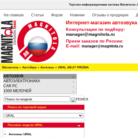
Торгово-информационная система Магнитола::
На главную
Статьи
Форум
Новинки
Отзывы о продукции
Д
Интернет-магазин автозвука
Консультации по подбору:
manager@magnitola.ru
Прием заказов по России:
E-mail:
manager@magnitola.ru
Магнитола
»
АвтоЗвук
»
Антенны
»
URAL AB-27 PRIZMA
АВТОЗВУК
АВТОЭЛЕКТРОНИКА
CAR PC
1000 МЕЛОЧЕЙ
Поиск по торговой марке
Похожие модели URAL
Антенны URAL