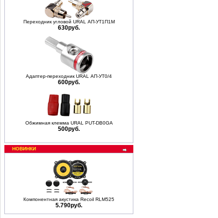
Переходник угловой URAL АП-УТ1П1М
630руб.
Адаптер-переходник URAL АП-УТ0/4
600руб.
Обжимная клемма URAL PUT-DB0GA
500руб.
НОВИНКИ
Компонентная акустика Recoil RLM525
5.790руб.