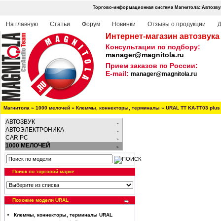
Торгово-информационная система Магнитола::Автозву
На главную
Статьи
Форум
Новинки
Отзывы о продукции
Д
Интернет-магазин автозвука
Консультации по подбору:
manager@magnitola.ru
Прием заказов по России:
E-mail:
manager@magnitola.ru
Магнитола
»
1000 мелочей
»
Клеммы, коннекторы, терминалы
»
URAL TT KA-TT03 plus
АВТОЗВУК
АВТОЭЛЕКТРОНИКА
CAR PC
1000 МЕЛОЧЕЙ
Поиск по торговой марке
Похожие модели URAL
Клеммы, коннекторы, терминалы URAL