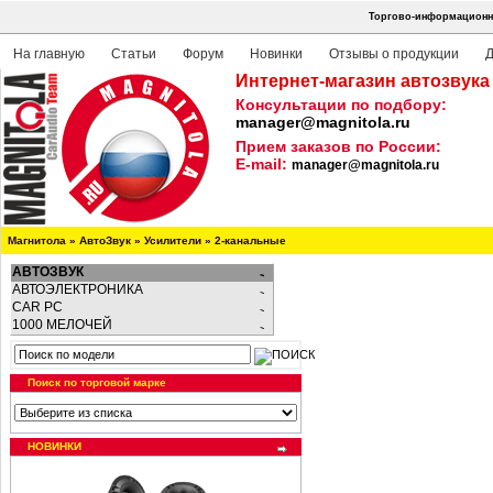
Торгово-информационна
На главную
Статьи
Форум
Новинки
Отзывы о продукции
Д
Интернет-магазин автозвука
Консультации по подбору:
manager@magnitola.ru
Прием заказов по России:
E-mail:
manager@magnitola.ru
Магнитола
»
АвтоЗвук
»
Усилители
»
2-канальные
АВТОЗВУК
АВТОЭЛЕКТРОНИКА
CAR PC
1000 МЕЛОЧЕЙ
Поиск по торговой марке
НОВИНКИ