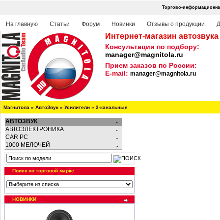
Торгово-информационная
На главную
Статьи
Форум
Новинки
Отзывы о продукции
Д
Интернет-магазин автозвука
Консультации по подбору:
manager@magnitola.ru
Прием заказов по России:
E-mail:
manager@magnitola.ru
Магнитола
»
АвтоЗвук
»
Усилители
»
2-канальные
АВТОЗВУК
АВТОЭЛЕКТРОНИКА
CAR PC
1000 МЕЛОЧЕЙ
Поиск по торговой марке
НОВИНКИ