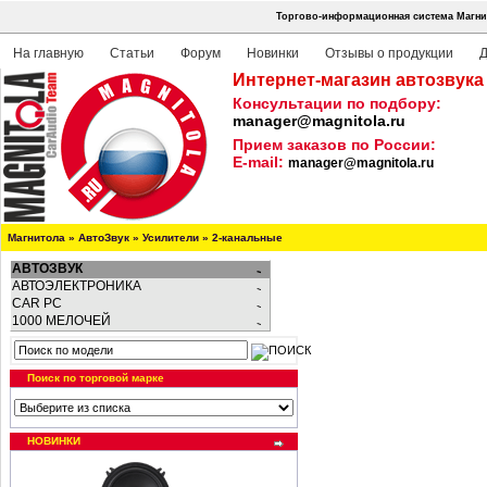
Торгово-информационная система Магнит
На главную
Статьи
Форум
Новинки
Отзывы о продукции
Д
Интернет-магазин автозвука
Консультации по подбору:
manager@magnitola.ru
Прием заказов по России:
E-mail:
manager@magnitola.ru
Магнитола
»
АвтоЗвук
»
Усилители
»
2-канальные
АВТОЗВУК
АВТОЭЛЕКТРОНИКА
CAR PC
1000 МЕЛОЧЕЙ
Поиск по торговой марке
НОВИНКИ