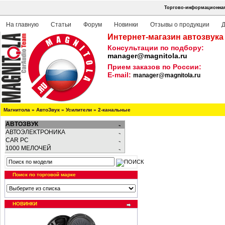
Торгово-информационная 
На главную
Статьи
Форум
Новинки
Отзывы о продукции
Д
Интернет-магазин автозвука
Консультации по подбору:
manager@magnitola.ru
Прием заказов по России:
E-mail:
manager@magnitola.ru
Магнитола
»
АвтоЗвук
»
Усилители
»
2-канальные
АВТОЗВУК
АВТОЭЛЕКТРОНИКА
CAR PC
1000 МЕЛОЧЕЙ
Поиск по торговой марке
НОВИНКИ