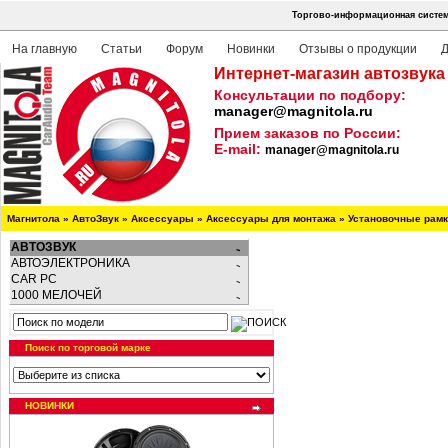
Торгово-информационная систем
На главную
Статьи
Форум
Новинки
Отзывы о продукции
Д
Интернет-магазин автозвука
Консультации по подбору:
manager@magnitola.ru
Прием заказов по России:
E-mail:
manager@magnitola.ru
Магнитола
»
АвтоЗвук
»
Аксессуары
»
Аксессуары для монтажа
»
Установочные рам
АВТОЗВУК
АВТОЭЛЕКТРОНИКА
CAR PC
1000 МЕЛОЧЕЙ
Поиск по торговой марке
НОВИНКИ