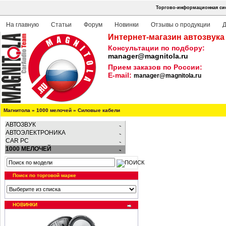
Торгово-информационная сис
На главную
Статьи
Форум
Новинки
Отзывы о продукции
Д
Интернет-магазин автозвука
Консультации по подбору:
manager@magnitola.ru
Прием заказов по России:
E-mail:
manager@magnitola.ru
Магнитола
»
1000 мелочей
»
Силовые кабели
АВТОЗВУК
АВТОЭЛЕКТРОНИКА
CAR PC
1000 МЕЛОЧЕЙ
Поиск по торговой марке
НОВИНКИ